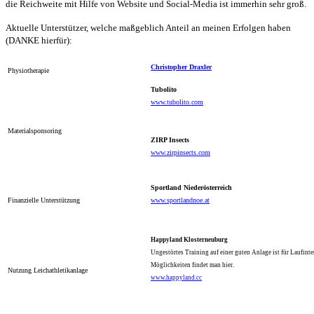
die Reichweite mit Hilfe von Website und Social-Media ist immerhin sehr groß.
Aktuelle Unterstützer, welche maßgeblich Anteil an meinen Erfolgen haben
(DANKE hierfür):
Christopher Draxler
Physiotherapie
Tubolito
www.tubolito.com
Materialsponsoring
ZIRP Insects
www.zirpinsects.com
Sportland Niederösterreich
Finanzielle Unterstützung
www.sportlandnoe.at
Happyland Klosterneuburg
Ungestörtes Training auf einer guten Anlage ist für Laufint
Möglichkeiten findet man hier.
Nutzung Leichathletikanlage
www.happyland.cc