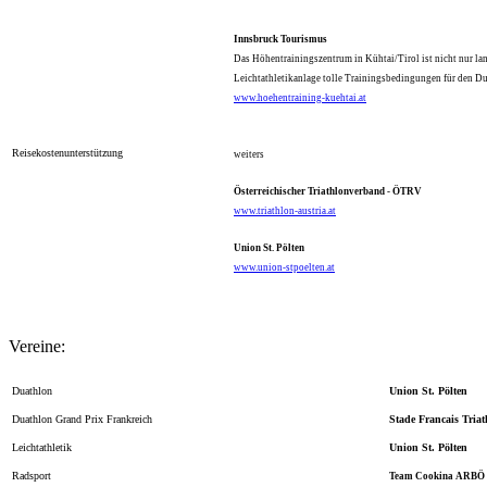
Innsbruck Tourismus
Das Höhentrainingszentrum in Kühtai/Tirol ist nicht nur lan
Leichtathletikanlage tolle Trainingsbedingungen für den Du
www.hoehentraining-kuehtai.at
Reisekostenunterstützung
weiters
Österreichischer Triathlonverband - ÖTRV
www.triathlon-austria.at
Union St. Pölten
www.union-stpoelten.at
Vereine:
Duathlon
Union St. Pölten
Duathlon Grand Prix Frankreich
Stade Francais Triat
Leichtathletik
Union St. Pölten
Radsport
Team Cookina ARBÖ