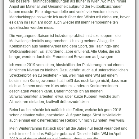
viel bessere Trainingsbedingungen als früher in Wien, wo man immer
Angst um Material und Gesundheit aufgrund der Fußballzuschauer
haben musste. Eine abgewandelte und verkürzte Version dieses
Mehrfachkoppelns werde ich auch über den Winter mit einbauen, bevor
es dann im Frühjahr doch auch wieder mit mehr Tempoeinheiten
spezifischer werden muss.
Die vergangene Saison ist trotzdem praktisch nicht zu toppen - die
Motivation jedenfalls ungebrochen. Ich mag meinen Alltag, die
Kombination aus meiner Arbeit und dem Sport, die Trainings- und
Wettkampfreisen. Es ist fordernd, aber erfüllend. Alle Opfer, die ich
bringe, werden durch die Freunde bei Bewerben aufgewogen.
Ich werde 2019 versuchen, hinsichtlich der Platzierungen auf einem
ähnlichen Niveau zu bleiben. Dazu gehört, auch auf unterschiedlichen
Streckenprofilen zu bestehen - nur, weil man eine WM auf einem
bestimmten Kurs gewonnen hat, heißt das noch lange nicht, dass man
nicht auf einem anderen Kurs oder mit anderen Konkurrentinnen
geschlagen werden kann. Daher möchte ich an meinen
Schwachpunkten arbeiten, etwa, über kurze Kuppen, welche zum
Attackieren einladen, kraftvoll drüberzudrücken.
Beim Laufen möchte ich natürlich die Zeiten, welche ich gern 2018
schon gelaufen wäre, nachholen. Auf ganz lange Sicht ist vielleicht
auch einmal ein österreichischer Rekord für mich zu holen, wer weiß.
Mein Wintertraining hat sich über all die Jahre nur leicht verändert und
mich immer fit in das Frühjahr gebracht. Die sehr frühe WM im April