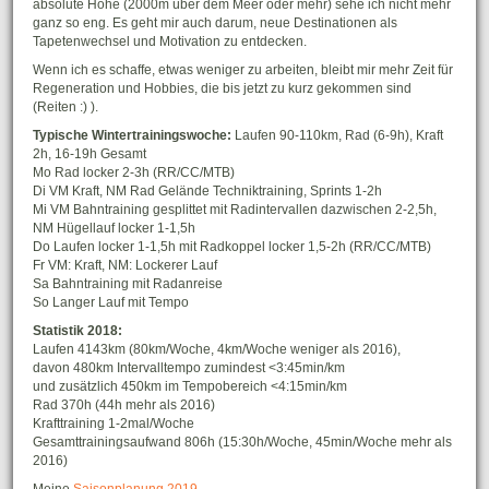
absolute Höhe (2000m über dem Meer oder mehr) sehe ich nicht mehr
ganz so eng. Es geht mir auch darum, neue Destinationen als
Tapetenwechsel und Motivation zu entdecken.
Wenn ich es schaffe, etwas weniger zu arbeiten, bleibt mir mehr Zeit für
Regeneration und Hobbies, die bis jetzt zu kurz gekommen sind
(Reiten :) ).
Typische Wintertrainingswoche:
Laufen 90-110km, Rad (6-9h), Kraft
2h, 16-19h Gesamt
Mo Rad locker 2-3h (RR/CC/MTB)
Di VM Kraft, NM Rad Gelände Techniktraining, Sprints 1-2h
Mi VM Bahntraining gesplittet mit Radintervallen dazwischen 2-2,5h,
NM Hügellauf locker 1-1,5h
Do Laufen locker 1-1,5h mit Radkoppel locker 1,5-2h (RR/CC/MTB)
Fr VM: Kraft, NM: Lockerer Lauf
Sa Bahntraining mit Radanreise
So Langer Lauf mit Tempo
Statistik 2018:
Laufen 4143km (80km/Woche, 4km/Woche weniger als 2016),
davon 480km Intervalltempo zumindest <3:45min/km
und zusätzlich 450km im Tempobereich <4:15min/km
Rad 370h (44h mehr als 2016)
Krafttraining 1-2mal/Woche
Gesamttrainingsaufwand 806h (15:30h/Woche, 45min/Woche mehr als
2016)