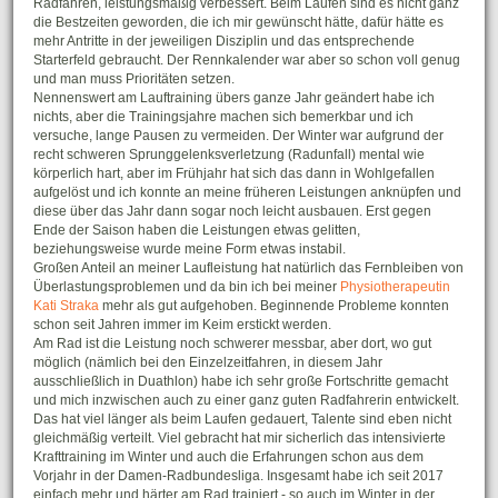
Radfahren, leistungsmäßig verbessert. Beim Laufen sind es nicht ganz
die Bestzeiten geworden, die ich mir gewünscht hätte, dafür hätte es
mehr Antritte in der jeweiligen Disziplin und das entsprechende
Starterfeld gebraucht. Der Rennkalender war aber so schon voll genug
und man muss Prioritäten setzen.
Nennenswert am Lauftraining übers ganze Jahr geändert habe ich
nichts, aber die Trainingsjahre machen sich bemerkbar und ich
versuche, lange Pausen zu vermeiden. Der Winter war aufgrund der
recht schweren Sprunggelenksverletzung (Radunfall) mental wie
körperlich hart, aber im Frühjahr hat sich das dann in Wohlgefallen
aufgelöst und ich konnte an meine früheren Leistungen anknüpfen und
diese über das Jahr dann sogar noch leicht ausbauen. Erst gegen
Ende der Saison haben die Leistungen etwas gelitten,
beziehungsweise wurde meine Form etwas instabil.
Großen Anteil an meiner Laufleistung hat natürlich das Fernbleiben von
Überlastungsproblemen und da bin ich bei meiner
Physiotherapeutin
Kati Straka
mehr als gut aufgehoben. Beginnende Probleme konnten
schon seit Jahren immer im Keim erstickt werden.
Am Rad ist die Leistung noch schwerer messbar, aber dort, wo gut
möglich (nämlich bei den Einzelzeitfahren, in diesem Jahr
ausschließlich in Duathlon) habe ich sehr große Fortschritte gemacht
und mich inzwischen auch zu einer ganz guten Radfahrerin entwickelt.
Das hat viel länger als beim Laufen gedauert, Talente sind eben nicht
gleichmäßig verteilt. Viel gebracht hat mir sicherlich das intensivierte
Krafttraining im Winter und auch die Erfahrungen schon aus dem
Vorjahr in der Damen-Radbundesliga. Insgesamt habe ich seit 2017
einfach mehr und härter am Rad trainiert - so auch im Winter in der