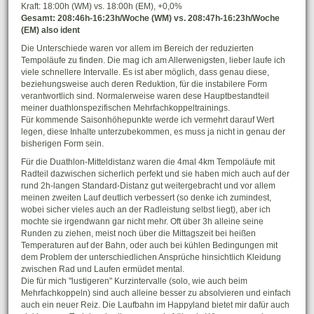
Kraft: 18:00h (WM) vs. 18:00h (EM), +0,0%
Gesamt: 208:46h-16:23h/Woche (WM) vs. 208:47h-16:23h/Woche
(EM) also ident
Die Unterschiede waren vor allem im Bereich der reduzierten
Tempoläufe zu finden. Die mag ich am Allerwenigsten, lieber laufe ich
viele schnellere Intervalle. Es ist aber möglich, dass genau diese,
beziehungsweise auch deren Reduktion, für die instabilere Form
verantwortlich sind. Normalerweise waren dese Hauptbestandteil
meiner duathlonspezifischen Mehrfachkoppeltrainings.
Für kommende Saisonhöhepunkte werde ich vermehrt darauf Wert
legen, diese Inhalte unterzubekommen, es muss ja nicht in genau der
bisherigen Form sein.
Für die Duathlon-Mitteldistanz waren die 4mal 4km Tempoläufe mit
Radteil dazwischen sicherlich perfekt und sie haben mich auch auf der
rund 2h-langen Standard-Distanz gut weitergebracht und vor allem
meinen zweiten Lauf deutlich verbessert (so denke ich zumindest,
wobei sicher vieles auch an der Radleistung selbst liegt), aber ich
mochte sie irgendwann gar nicht mehr. Oft über 3h alleine seine
Runden zu ziehen, meist noch über die Mittagszeit bei heißen
Temperaturen auf der Bahn, oder auch bei kühlen Bedingungen mit
dem Problem der unterschiedlichen Ansprüche hinsichtlich Kleidung
zwischen Rad und Laufen ermüdet mental.
Die für mich "lustigeren" Kurzintervalle (solo, wie auch beim
Mehrfachkoppeln) sind auch alleine besser zu absolvieren und einfach
auch ein neuer Reiz. Die Laufbahn im Happyland bietet mir dafür auch