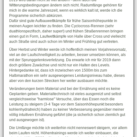
2019 wird daran nicht so viel ändern - denn auch die
Witterungsbedingungen ändern sich nicht. Radumfänge gehören für
mich in die warme Jahreszeit, wenn es wirklich kalt ist, werde ich die
Programme sicherlich abkürzen.
Dafür sind gute Aufbauwettkämpfe für frühe Saisonhöhepunkte in
meinen Augen leichter zu finden. Die Cyclocross-Rennen (sehr
duathlonspezifisch, daher super!) und frühen Straßenrennen bringen
einen gut in Form, Laufwettkämpfe von Halle über Cross und vielleicht
auch Straße sind auch schon im Winter und Frühling gut vertreten.
Über Herbst und Winter werde ich hoffentlich meinen Vorjahresvorsatz,
viel an der Laufschnelligkeit zu arbeiten, besser umsetzen können, als
mit der Sprunggelenksverletzung. Da erwarte ich mir für 2019 dann
doch größere Zuwächse und nicht nur ein Halten des Levels.
Hintergedanke ist, dass ich inzwischen von 1500m bis zum
Halbmarathon ein sehr ausgewogenes Leistungsniveau habe, dieses
aber von den kurzen Strecken her weiter ausbauen möchte.
Veränderungen beim Material und bei der Ernährung wird es keine
Geplanten geben. Materialtechnisch ist vieles ausgereizt und selbst
vergleichsweise "harmlose" Versuche, über das Essen noch die
Leistung zu steigern (3-4 Tage vor dem Saisonhöhepunkt besonders
kohlenhydratreich) haben zu keiner Verbesserung gegenüber meiner
völlig intuitiven Ernährung geführt (die ja sicherlich schon ziemlich gut
und ausgewogen ist).
Die Umfänge möchte ich weiterhin nicht nenneswert steigern, vor allem
beim Laufen nicht. Höhentrainings werde ich weiter einbauen, die