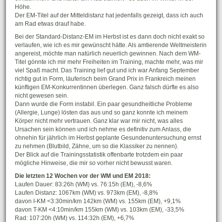
Höhe.
Der EM-Titel auf der Mitteldistanz hat jedenfalls gezeigt, dass ich auch
am Rad etwas drauf habe.
Bei der Standard-Distanz-EM im Herbst ist es dann doch nicht exakt so
verlaufen, wie ich es mir gewünscht hätte. Als amtierende Weltmeisterin
angereist, möchte man natürlich neuerlich gewinnen. Nach dem WM-
Titel gönnte ich mir mehr Freiheiten im Training, machte mehr, was mir
viel Spaß macht. Das Training lief gut und ich war Anfang September
richtig gut in Form, läuferisch beim Grand Prix in Frankreich meinen
künftigen EM-Konkurrentinnen überlegen. Ganz falsch dürfte es also
nicht gewesen sein.
Dann wurde die Form instabil. Ein paar gesundheitliche Probleme
(Allergie, Lunge) lösten das aus und so ganz konnte ich meinem
Körper nicht mehr vertrauen. Ganz klar war mir nicht, was alles
Ursachen sein können und ich nehme es definitiv zum Anlass, die
ohnehin für jährlich im Herbst geplante Gesundenuntersuchung ernst
zu nehmen (Blutbild, Zähne, um so die Klassiker zu nennen).
Der Blick auf die Trainingsstatistik offenbarte trotzdem ein paar
mögliche Hinweise, die mir so vorher nicht bewusst waren.
Die letzten 12 Wochen vor der WM und EM 2018:
Laufen Dauer: 83:26h (WM) vs. 76:15h (EM), -8,6%
Laufen Distanz: 1067km (WM) vs. 973km (EM), -8,8%
davon I-KM <3:30min/km 142km (WM) vs. 155km (EM), +9,1%
davon T-KM <4:10min/km 155km (WM) vs. 103km (EM), -33,5%
Rad: 107:20h (WM) vs. 114:32h (EM), +6,7%