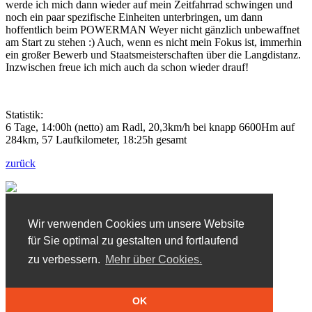
werde ich mich dann wieder auf mein Zeitfahrrad schwingen und
noch ein paar spezifische Einheiten unterbringen, um dann
hoffentlich beim POWERMAN Weyer nicht gänzlich unbewaffnet
am Start zu stehen :) Auch, wenn es nicht mein Fokus ist, immerhin
ein großer Bewerb und Staatsmeisterschaften über die Langdistanz.
Inzwischen freue ich mich auch da schon wieder drauf!
Statistik:
6 Tage, 14:00h (netto) am Radl, 20,3km/h bei knapp 6600Hm auf
284km, 57 Laufkilometer, 18:25h gesamt
zurück
Wir verwenden Cookies um unsere Website
Impressum
für Sie optimal zu gestalten und fortlaufend
AGB
zu verbessern.
Mehr über Cookies.
Datenschutz
Kontakt
OK