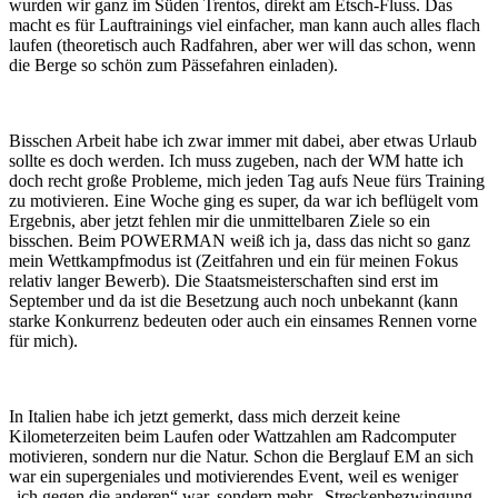
wurden wir ganz im Süden Trentos, direkt am Etsch-Fluss. Das
macht es für Lauftrainings viel einfacher, man kann auch alles flach
laufen (theoretisch auch Radfahren, aber wer will das schon, wenn
die Berge so schön zum Pässefahren einladen).
Bisschen Arbeit habe ich zwar immer mit dabei, aber etwas Urlaub
sollte es doch werden. Ich muss zugeben, nach der WM hatte ich
doch recht große Probleme, mich jeden Tag aufs Neue fürs Training
zu motivieren. Eine Woche ging es super, da war ich beflügelt vom
Ergebnis, aber jetzt fehlen mir die unmittelbaren Ziele so ein
bisschen. Beim POWERMAN weiß ich ja, dass das nicht so ganz
mein Wettkampfmodus ist (Zeitfahren und ein für meinen Fokus
relativ langer Bewerb). Die Staatsmeisterschaften sind erst im
September und da ist die Besetzung auch noch unbekannt (kann
starke Konkurrenz bedeuten oder auch ein einsames Rennen vorne
für mich).
In Italien habe ich jetzt gemerkt, dass mich derzeit keine
Kilometerzeiten beim Laufen oder Wattzahlen am Radcomputer
motivieren, sondern nur die Natur. Schon die Berglauf EM an sich
war ein supergeniales und motivierendes Event, weil es weniger
„ich gegen die anderen“ war, sondern mehr „Streckenbezwingung