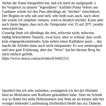
Stefan die Natur fotografiert hat, hab ich mich da raufgequält :)
Im Vergleich zu unserer "legendären" Auffahrt Punta Veleno am
Gardasee würde ich den Pass allerdings als "leichter" einschätzen.
Der Beginn ist sehr zäh und steil, sehr heiß wars auch, nach oben
hin würde ich subjektiv meinen, wird es deutlich leichter. Kann aber
auch daran liegen, dass sich die Temperatur von 35 auf 20°C positiv
entwickelt hat.
Gruselig finde ich allerdings die drei, teilweise nicht, teilweise
mäßig beleuchteten Tunnels, zwar kurz, aber so schmal, dass wohl
kein entgegenkommendes Auto neben einen Radfahrer passt ... das
macht die Abfahrt dann auch nicht entspannter. Es war anstrengend
und eine gute Erfahrung, aber das "Wow" hat bei diesem Berg für
mich einfach gefehlt.
https://www.strava.com/activities/634402531
Sportlich bin ich sehr zufrieden, wenngleich ich bei der Hinfahrt
bissl an Motivation und Radform geknabbert habe. Aber im Schnitt
war es flotter bei mehr Höhenmetern und Watt als im letzten Jahr bei
weniger leidender Laufleistung (hoffentlich bleibt das so). Daheim