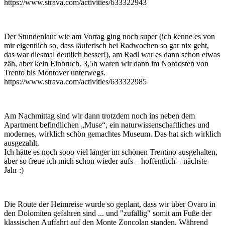
https://www.strava.com/activities/633322943
Der Stundenlauf wie am Vortag ging noch super (ich kenne es von
mir eigentlich so, dass läuferisch bei Radwochen so gar nix geht,
das war diesmal deutlich besser!), am Radl war es dann schon etwas
zäh, aber kein Einbruch. 3,5h waren wir dann im Nordosten von
Trento bis Montover unterwegs.
https://www.strava.com/activities/633322985
Am Nachmittag sind wir dann trotzdem noch ins neben dem
Apartment befindlichen „Muse“, ein naturwissenschaftliches und
modernes, wirklich schön gemachtes Museum. Das hat sich wirklich
ausgezahlt.
Ich hätte es noch sooo viel länger im schönen Trentino ausgehalten,
aber so freue ich mich schon wieder aufs – hoffentlich – nächste
Jahr :)
Die Route der Heimreise wurde so geplant, dass wir über Ovaro in
den Dolomiten gefahren sind ... und "zufällig" somit am Fuße der
klassischen Auffahrt auf den Monte Zoncolan standen. Während