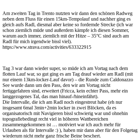
Am zweiten Tag in Trento nutzten wir dann den schönen Radweg
neben dem Fluss für einen 15km-Tempolauf und nachher ging es
gleich aufs Radl, diesmal aber keine so fordernde Strecke (ich war
schon ziemlich müde und außerdem kämpfe ich diesen Sommer,
warum auch immer, ziemlich mit der Hitze – 35°C sind auch am
Radl für mich irgendwie bissl viel).
https://www.strava.com/activities/633322915
Tag 3 war dann wieder super, so müde ich am Vortag nach dem
flotten Lauf war, so gut ging es am Tag drauf wieder am Radl (mit
nur einem 13km-locker-Lauf davor) – die Runde zum Caldonazzo
See wurde dann um den Pass, den wir am Vortag nicht
fertiggefahren sind, erweitert (Fricca, kein echter Pass, mehr ein
langgezogenes Tal, das man hinauf-/hineinfährt).
Die Intervalle, die ich am Radl noch eingestreut habe (eh nur
insgesamt 6mal 3min+2min locker in zwei Blöcken, da es
organisatorisch mit Navigieren bissl schwierig war und ohnehin
topografiebedingt recht viel in höheren Wattbereichen
zusammengekommen ist … motiviert war ich auch mehr für
Urlauben als für Intervalle :) ), haben mir dann aber für den Folgetag
wiederum nicht mehr ganz frische Beine beschert.