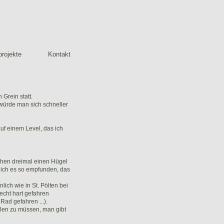
rojekte
Kontakt
Grein statt.
würde man sich schneller
f einem Level, das ich
hen dreimal einen Hügel
b ich es so empfunden, das
ich wie in St. Pölten bei
echt hart gefahren
Rad gefahren ...).
elen zu müssen, man gibt