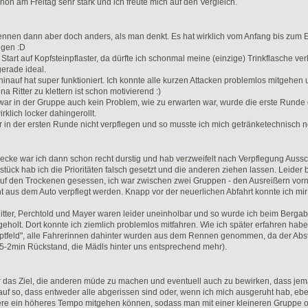
on am Freitag sehr stark und ich freute mich auf den Vergleich.
ennen dann aber doch anders, als man denkt. Es hat wirklich vom Anfang bis zum
ngen :D
tart auf Kopfsteinpflaster, da dürfte ich schonmal meine (einzige) Trinkflasche ver
erade ideal.
inauf hat super funktioniert. Ich konnte alle kurzen Attacken problemlos mitgehen
a Ritter zu klettern ist schon motivierend :)
t war in der Gruppe auch kein Problem, wie zu erwarten war, wurde die erste Runde
rklich locker dahingerollt.
r in der ersten Runde nicht verpflegen und so musste ich mich getränketechnisch 
recke war ich dann schon recht durstig und hab verzweifelt nach Verpflegung Auss
stück hab ich die Prioritäten falsch gesetzt und die anderen ziehen lassen. Leider
uf den Trockenen gesessen, ich war zwischen zwei Gruppen - den Ausreißern vorn
icht aus dem Auto verpflegt werden. Knapp vor der neuerlichen Abfahrt konnte ich mi
itter, Perchtold und Mayer waren leider uneinholbar und so wurde ich beim Bergab
holt. Dort konnte ich ziemlich problemlos mitfahren. Wie ich später erfahren hab
ptfeld", alle Fahrerinnen dahinter wurden aus dem Rennen genommen, da der Abst
,5-2min Rückstand, die Mädls hinter uns entsprechend mehr).
r das Ziel, die anderen müde zu machen und eventuell auch zu bewirken, dass je
auf so, dass entweder alle abgerissen sind oder, wenn ich mich ausgeruht hab, e
ere ein höheres Tempo mitgehen können, sodass man mit einer kleineren Gruppe 