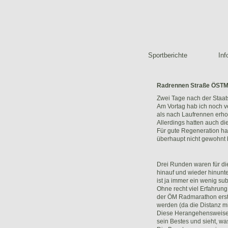
Sportberichte
Inf
Radrennen Straße ÖSTM
Zwei Tage nach der Staats
Am Vortag hab ich noch v
als nach Laufrennen erho
Allerdings hatten auch d
Für gute Regeneration ha
überhaupt nicht gewohnt
Drei Runden waren für d
hinauf und wieder hinunte
ist ja immer ein wenig subj
Ohne recht viel Erfahrung
der ÖM Radmarathon erstm
werden (da die Distanz mir
Diese Herangehensweise br
sein Bestes und sieht, w