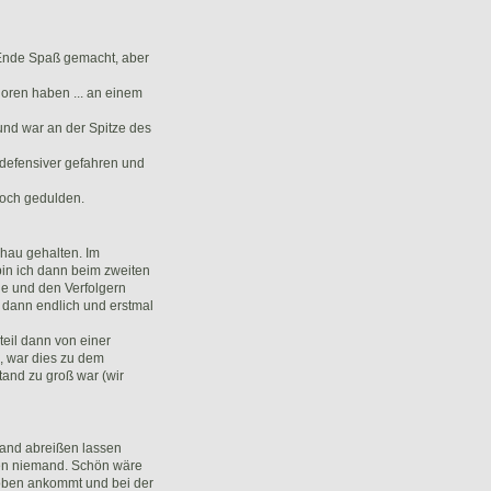
 Ende Spaß gemacht, aber
loren haben ... an einem
 und war an der Spitze des
 defensiver gefahren und
noch gedulden.
chau gehalten. Im
 bin ich dann beim zweiten
e und den Verfolgern
r dann endlich und erstmal
teil dann von einer
e, war dies zu dem
and zu groß war (wir
mand abreißen lassen
ben niemand. Schön wäre
oben ankommt und bei der