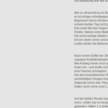
Die Besetzung war wie sch
Wie so oft kommt es im R
es ist einiges schiefgega
Begonnen hat es mit dem S
schwül-heißen Tag nicht g
Das erste Mal den Hügel h
Feldes. Neben einer Martin
Die leicht wellige Abfahr
ich bin vieles vorne und wi
Leider dürfen die Betreue
Nach einem Drittel der St
ruppigen Kopfsteinplaster
Mal Anstieg immer noch a
hinter mir - und durfte n
eine Flasche schnappen.
Die drei Ausreißerinnen R
sechköpfigen Gruppe einge
Zeitpunkt schon das "Hau
hatten nach vorne rund 1
Auf der letzten Runde wa
muss. Leider war es berg
gewesen, hätten 1-2 and