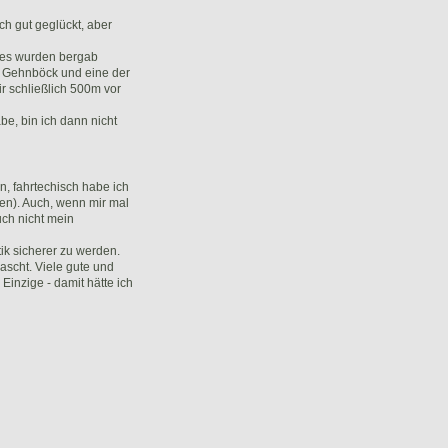
h gut geglückt, aber
des wurden bergab
ia Gehnböck und eine der
r schließlich 500m vor
be, bin ich dann nicht
n, fahrtechisch habe ich
gen). Auch, wenn mir mal
uch nicht mein
ik sicherer zu werden.
ascht. Viele gute und
Einzige - damit hätte ich