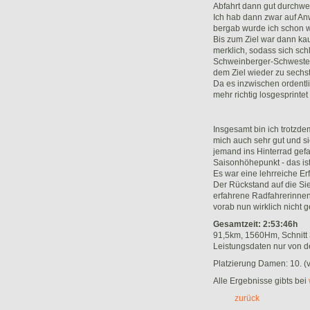
Abfahrt dann gut durchwe
Ich hab dann zwar auf An
bergab wurde ich schon wi
Bis zum Ziel war dann k
merklich, sodass sich sch
Schweinberger-Schwestern
dem Ziel wieder zu sechs
Da es inzwischen ordentli
mehr richtig losgesprinte
Insgesamt bin ich trotzde
mich auch sehr gut und si
jemand ins Hinterrad gefah
Saisonhöhepunkt - das ist
Es war eine lehrreiche E
Der Rückstand auf die Sie
erfahrene Radfahrerinnen 
vorab nun wirklich nicht 
Gesamtzeit: 2:53:46h
91,5km, 1560Hm, Schnitt
Leistungsdaten nur von 
Platzierung Damen: 10. (v
Alle Ergebnisse gibts bei
zurück