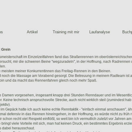
os
Artikel
Training mit mir
Laufanalyse
Buchp
 Grein
meisterschaft im Einzelzeitfahren fand das Straßenrennen im oberösterreichischen 
ersucht, mir die schweren Beine "wegzuradeln", in der Hoffnung, nach Radrennen 
len.
ie meisten meiner Konkurrentinnen das Freitag-Rennen in den Beinen.
t noch die Massage am Vorabend gesorgt. Die Betreuung in meinem Radteam ist au
 bin und da macht das Rennenfahren gleich noch mehr Spaß.
ie Damen vorgesehen, insgesamt knapp drei Stunden Renndauer und im Wesentlic
r. Keine technisch anspruchsvolle Strecke, auch nicht wirklich steil (zumindest ha
ektiv).
 im Gepäck hatte ich auch keine echte Renntaktik - "einfach einmal anschauen", ähnl
al defensiv in das Rennen hineingehen, in der Hoffnung, es würde nicht zu früh r
 schon recht viel Respekt einflößt, so weit bin ich vermutlich zuletzt vor Jahren am 
ingt viele Vorteile mit sich, man hat keinen Druck, ein bestimmtes Ergebnis erzi
as dabei herausschaut.