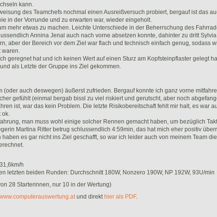
chseln kann.
weisung des Teamchefs nochmal einen Ausreißversuch probiert, bergauf ist das auc
e in der Vorrunde und zu erwarten war, wieder eingeholt.
aum mehr etwas zu machen. Leichte Unterschiede in der Beherrschung des Fahrra
lussendlich Annina Jenal auch nach vorne absetzen konnte, dahinter zu dritt Sylv
, aber der Bereich vor dem Ziel war flach und technisch einfach genug, sodass wi
t waren.
ch geregnet hat und ich keinen Wert auf einen Sturz am Kopfsteinpflaster gelegt ha
t und als Letzte der Gruppe ins Ziel gekommen.
m (oder auch deswegen) äußerst zufrieden. Bergauf konnte ich ganz vorne mitfahre
cher gefühlt (einmal bergab bissl zu viel riskiert und gerutscht, aber noch abgefan
ren ist, war das kein Problem. Die letzte Risikobereitschaft fehlt mir halt, es war a
 ok.
rfahrung, man muss wohl einige solcher Rennen gemacht haben, um bezüglich Takt
gerin Martina Ritter betrug schlussendlich 4:59min, das hat mich eher positiv überr
haben es gar nicht ins Ziel geschafft, so war ich leider auch von meinem Team die 
gerechnet.
 31,6km/h
den letzten beiden Runden: Durchschnitt 180W, Nonzero 190W, NP 192W, 93U/min
on 28 Starterinnen, nur 10 in der Wertung)
www.computerauswertung.at
und direkt
hier als PDF
.