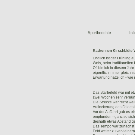
Sportberichte
Inf
Radrennen Kirschblüte 
Endlich ist der Frühling
Wels, beim traditionellen
Oft bin ich in diesem Ja
eigentlich immer gleich 
Erwartung hatte ich - wie
Das Starterfeld war mit 
zwei Wochen sehr vernünf
Die Strecke war recht wel
Auflockerung des Feldes 
Vor der Auffahrt gab es ei
empfunden - ganz so sich
deshalb etwas Abstand ge
Das Tempo war zunächst e
Feld weiter zu verkleiner