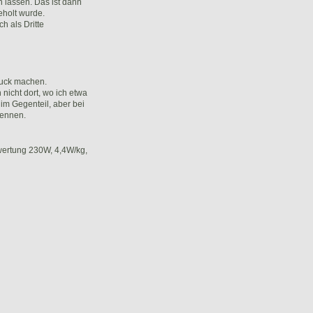
n lassen. Das ist dann
eholt wurde.
h als Dritte
ruck machen.
nicht dort, wo ich etwa
 im Gegenteil, aber bei
kennen.
wertung 230W, 4,4W/kg,