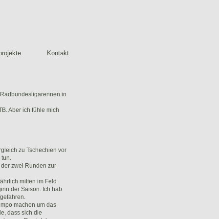
rojekte
Kontakt
m Radbundesligarennen in
B. Aber ich fühle mich
gleich zu Tschechien vor
tun.
r der zwei Runden zur
ährlich mitten im Feld
inn der Saison. Ich hab
fgefahren.
 Tempo machen um das
e, dass sich die