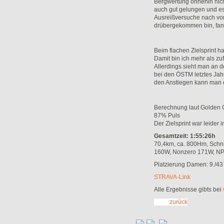
Bergwertung ohnehin nicht
auch gut gelungen und es
Ausreißversuche nach vorn
drübergekommen bin, fan
Beim flachen Zielsprint h
Damit bin ich mehr als zu
Allerdings sieht man an d
bei den ÖSTM letztes Jahr 
den Anstiegen kann man d
Berechnung laut Golden C
87% Puls
Der Zielsprint war leider
Gesamtzeit: 1:55:26h
70,4km, ca. 800Hm, Schni
160W, Nonzero 171W, NP
Platzierung Damen: 9./43
STRAVA-Link
Alle Ergebnisse gibts bei
zurück