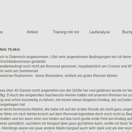
os
Artikel
Training mit mir
Laufanalyse
Buchp
Wels 70,4km
 auch in Österreich angekommen :) Bei sehr angenehmen Bedingungen bin ich bei
 Kirschblütenrennen gestartet.
hr wetterbedingt noch nicht am Rennrad gesessen, hauptsächlich am Crosser und MT
sehr wohl am Sommerrad.
 meist bei Radrennen - keine Besondere, einfach ein gutes Rennen fahren.
etwas über 40 Damen recht angenehm von der Größe her und gefahren wurde im Ver
tig :D Auch die eingeholten Nachwuchs-Herren hatten mit unserem Rennen nix zu 
lig und schön kurzweilig zu fahren, mit einem etwas längeren Anstieg, der auf jede
beigetragen hat.
ne leicht technische Abfahrt, die habe ich auf der ersten Runde als nicht ganz ungef
er fühle ich mich fahrtechnisch auf dem Rennrad irgendwie doch noch nicht zu Beg
halten und bin dann eher von hinten auf das noch große erste Feld am Anstieg au
her gemütlich, nachdem ich bergauf aber ganz gut fahren kann, wollte ich bissl
n. Allerdings waren ein paar andere Mädls bergauf auch sehr stark und als klar wurd