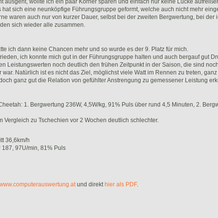
 ausgeht, wollte ich ein paar Körner sparen und einfach nur keine Lücke aufreiße
 hat sich eine neunköpfige Führungsgruppe geformt, welche auch nicht mehr eing
e waren auch nur von kurzer Dauer, selbst bei der zweiten Bergwertung, bei der ic
den sich wieder alle zusammen.
atte ich dann keine Chancen mehr und so wurde es der 9. Platz für mich.
frieden, ich konnte mich gut in der Führungsgruppe halten und auch bergauf gut D
en Leistungswerten noch deutlich den frühen Zeitpunkt in der Saison, die sind noch 
war. Natürlich ist es nicht das Ziel, möglichst viele Watt im Rennen zu treten, ganz
och ganz gut die Relation von gefühlter Anstrengung zu gemessener Leistung er
heetah: 1. Bergwertung 236W, 4,5W/kg, 91% Puls über rund 4,5 Minuten, 2. Berg
 im Vergleich zu Tschechien vor 2 Wochen deutlich schlechter.
tt 36,6km/h
 187, 97U/min, 81% Puls
www.computerauswertung.at
und direkt
hier als PDF
.