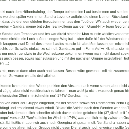
irekt nach dem Höhentraining, das Tempo beim ersten Lauf bestimmen und so eine 
u welcher später von hinten Sandra Levenez auffuhr, die einen kleinen Rückstand
o, dass die drei gemeldeten Europäerinnen aus den Top5 der WM auch wieder ge
rden – Sandra, meine britische Teamkollegin aus dem Grand-Prix-Team Georgina
b Sandra das Tempo vor und ich war direkt hinter ihr. Man musste wirklich verdam
recke nicht in ein Loch auf dem engen Weg trat – aber dafür hilft der Windschatten e
h knappen zwei Drittel des ersten Laufes musste ich abreißen lassen, um mich nich
hts der Schwüle einfach zu schnell, Sandra zu gut in Form. Auf +/- 4km hat sie mi
o nur noch irgendwie in die Wechselzone gekommen (wenn man nicht darauf speku
 es auch besser, etwas nachzulassen und mit der nächsten Gruppe mitzufahren, tro
den …)
 mit, musste dann aber auch nachlassen. Besser wäre gewesen, mit mir zusammen
n. So waren wir alle drei alleine.
konnte ich nur bei den Wendepunkten den Abstand nach vorne sehen, aber nicht v
d zügig, aber nicht zerstörerisch zu fahren – man weiß ja nicht, was noch genau hi
intensivsten 20min mit (ohnehin nur) 174W-Durchschnitt.
n von einer 3er-Gruppe eingeholt, mit der starken schweizer Radfahrerin Petra E
ehängt und erst einmal etwas erholt. Bis auf die Antritte nach den Wenden war da
aber trotzdem deutlich schneller als ich davor alleine gefahren bin (37,4km/h mit 1
po“ versus 33,7km/h alleine im Wind mit 174W, was ziemlich mittig zwischen Gr
ist). Schließlich haben wir auch noch Georgina eingesammelt. Nur Sandra haben wi
ine vorne gefahren ist, der Gruppe nicht diesen Dienst auch noch erweisen wollte (ve