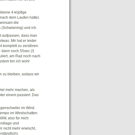
kleine 4-köpfige
 nach dem Laufen hatte).
meinsam die
 (Schwiening) und ich.
mt aufpassen, dass man
twas. Mir hat er leider
t komplett zu zerstören.
r dann noch 55sec (!)
liert, am Rad noch nach
tzdem bin ich wohl
 zu bleiben, sodass wir
iel mehr machen, als
nter einem passiert. Das
ggenschwiler im Wind.
s Tempo im Windschatten
48W, also für mich
undlage und
r nicht mehr erwischt,
rständlich).