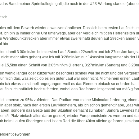
s das Band meiner Sprintkollegin galt, die noch in der U23-Wertung startete (aber 
tisch …
mich mit dem Bewerb wieder etwas versöhnlicher. Dass ich beim ersten Lauf nicht 
net. Ich bin ja immer ohne Uhr unterwegs, aber der Vergleich mit den Herrenzeite
ei Wendepunktstrecken aber immer etwas zweifelhaft) deuten auf Streckenlängen
f hin.
tten damit 3:00min/km beim ersten Lauf, Sandra 22sec/km und ich 27sec/km langs
nicht mehr alles geben) war ich mit 3:28min/km nur 14sec/km langsamer als der H
die 15,5km einen Schnitt von 3:05min/km (Herren), 3:27min/km (Sandra) und 3:28mi
t ein wenig länger oder kürzer war, besonders schnell war sie nicht und der Verglei
ür mich das, was zeigt, ob es ein guter Lauf war oder nicht. Mit meinem ersten Lauf
 bin ich etwas zu schnell angegangen, weil es das Rennen einfach so erfordert hat.
Lauf bin ich natürlich hochzufrieden, wobei das Radfahren insgesamt nur mäßig for
in ich ebenso zu 95% zufrieden. Das Podium war meine Minimalanforderung, einen 
in aber stolz, nach den ersten Laufkilometern, als ich schon gemerkt habe, „das wir
haben, sondern das Beste aus der Situation gemacht zu haben. Sandra Levenez hat
m 5. Platz einfach alles daran gesetzt, wieder Europameisterin zu werden und das
mir beim Laufen überlegen und ist am Rad die über 40km alleine gefahren, um dann
 verdient gewonnen.