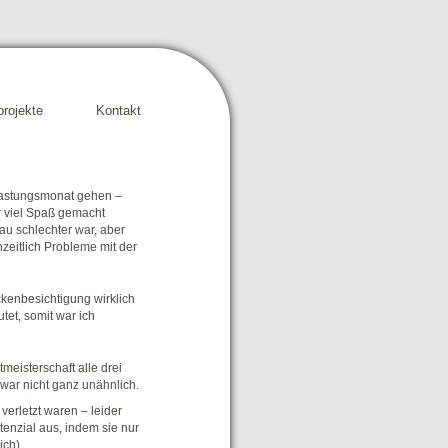
rojekte
Kontakt
tlastungsmonat gehen –
r viel Spaß gemacht
au schlechter war, aber
nzeitlich Probleme mit der
ckenbesichtigung wirklich
et, somit war ich
meisterschaft alle drei
 war nicht ganz unähnlich.
erletzt waren – leider
enzial aus, indem sie nur
ich).