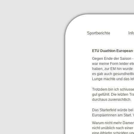
Sportberichte
Inf
ETU Duathlon European 
Gegen Ende der Saison - 
war meine Form leider et
haben, zur EM hin wurde e
es gab auch gesundheitlic
Lunge machte und das let
Trotzdem bin ich schlusse
gut gefühlt. Die letzten 
durchaus zuversichtlich.
Das Starterfeld würde bei
Europäerinnen am Start. V
Warum nicht mehr Damen g
nicht unüblich nach eine
eine Athletin schickten u