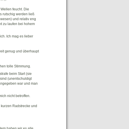
Wellen feucht. Die
s rutschig werden ließ
ewesen) und relativ eng
cht zu laufen bei hohem
ch. Ich mag es lieber
breit genug und überhaupt
hen tolle Stimmung.
trafe beim Start (sie
 sind (unentschuldigt
it angegeben war und man
ich nicht betroffen.
er kurzen Radstrecke und
dem haben wir es alle