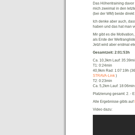
Das Höhentraining davor h
mich zweimal in den letz
(bei der WM) beide direk
Ich denke aber auch, dass
haben und das hat man vom
Mir gibt es die Motivation
als Erste der Weltrangliste
Jetzt wird aber erstmal et
Gesamtzeit: 2:01:53h
Ca. 10,3km Lauf: 35:39m
T1: 0:24min
40,9km Rad: 1:07:19h (36
STRAVA-Link
)
T2: 0:23min
Ca. 5,2km Lauf: 18:06min
Platzierung gesamt: 2. -
Alle Ergebnisse gibts auf
Video dazu: