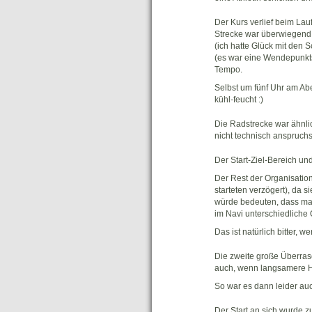
Der Kurs verlief beim La
Strecke war überwiegend 
(ich hatte Glück mit den 
(es war eine Wendepunktst
Tempo.
Selbst um fünf Uhr am Ab
kühl-feucht :)
Die Radstrecke war ähnli
nicht technisch anspruch
Der Start-Ziel-Bereich u
Der Rest der Organisation
starteten verzögert), da 
würde bedeuten, dass man
im Navi unterschiedliche 
Das ist natürlich bitter,
Die zweite große Überras
auch, wenn langsamere H
So war es dann leider au
Der Start an sich wurde 