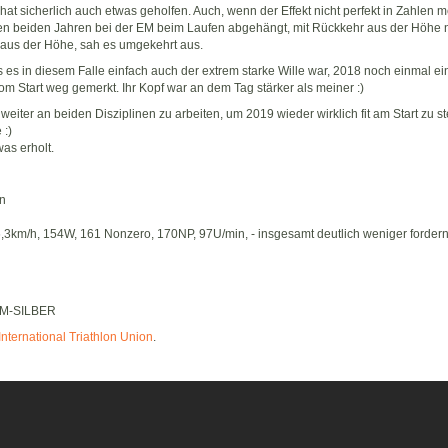
at sicherlich auch etwas geholfen. Auch, wenn der Effekt nicht perfekt in Zahlen me
ten beiden Jahren bei der EM beim Laufen abgehängt, mit Rückkehr aus der Höhe 
t aus der Höhe, sah es umgekehrt aus.
 es in diesem Falle einfach auch der extrem starke Wille war, 2018 noch einmal ei
 Start weg gemerkt. Ihr Kopf war an dem Tag stärker als meiner :)
, weiter an beiden Disziplinen zu arbeiten, um 2019 wieder wirklich fit am Start zu
 :)
was erholt.
in
,3km/h, 154W, 161 Nonzero, 170NP, 97U/min, - insgesamt deutlich weniger fordern
 EM-SILBER
International Triathlon Union
.