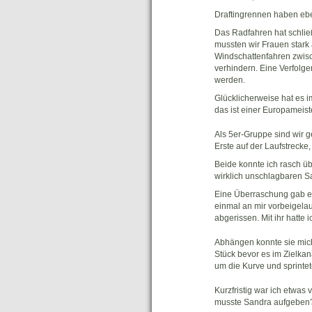
Draftingrennen haben ebe
Das Radfahren hat schließ
mussten wir Frauen stark
Windschattenfahren zwisc
verhindern. Eine Verfolge
werden.
Glücklicherweise hat es i
das ist einer Europameist
Als 5er-Gruppe sind wir
Erste auf der Laufstrecke,
Beide konnte ich rasch üb
wirklich unschlagbaren S
Eine Überraschung gab es
einmal an mir vorbeigelau
abgerissen. Mit ihr hatte 
Abhängen konnte sie mich 
Stück bevor es im Zielkana
um die Kurve und sprintet
Kurzfristig war ich etwas
musste Sandra aufgeben