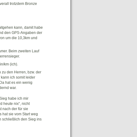
overall trotzdem Bronze
mitgehen kann, damit habe
n und den GPS-Angaben der
 von um die 10,3km und
amer. Beim zweiten Lauf
errensieger.
n/km (ich).
ch zu den Herren, bzw. der
 kann ich somit leider
 Da hat es ein wenig
dernd war.
Sieg habe ich mir
d heute nix“, nicht
 nach der für sie
 hat sie vom Start weg
 schließlich den Sieg ins