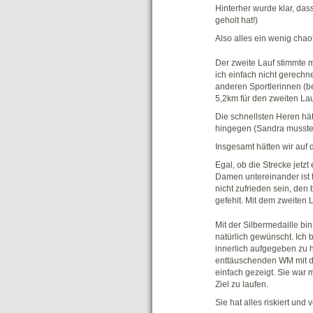
Hinterher wurde klar, das
geholt hat!)
Also alles ein wenig chao
Der zweite Lauf stimmte 
ich einfach nicht gerech
anderen Sportlerinnen (b
5,2km für den zweiten Lau
Die schnellsten Heren hä
hingegen (Sandra musste 
Insgesamt hätten wir auf 
Egal, ob die Strecke jetz
Damen untereinander ist f
nicht zufrieden sein, den
gefehlt. Mit dem zweiten 
Mit der Silbermedaille b
natürlich gewünscht. Ich b
innerlich aufgegeben zu 
enttäuschenden WM mit de
einfach gezeigt. Sie war 
Ziel zu laufen.
Sie hat alles riskiert und