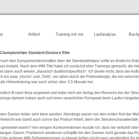
os
Artikel
Training mit mir
Laufanalyse
Buchp
Championships Standard Distance Elite
nach den Europameisterschaften über die Standarddistanz sollte es direkt ins En
was instabil. Nach dem WM-Titel habe ich zunächst eher Trainings gemacht, die mi
s dann auch wieder „klassisch duathlonspezifisch“. Ich denke nicht, dass der Aufb
h ein paar „Hochs“ und „Tiefs“, vor allem durch die Pollenallergie, die mir zwische
zte Höhentraining war auch schon über 3,5 Monate her.
ndlich fit nach Ibiza angereist und habe mich am Vortag des Rennens bei der Stre
Trainings daheim haben auch auf einen neuerlichen Formpeak beim Laufen hingedeut
 den Damen leider sehr klein werden. Allerdings waren von den ersten fünf der Welt
ielleicht war damit auch schon das Podium fixiert, denn die Streckencharakteristik
emeldet waren? Von einigen Konkurrentinnen wusste ich, dass sie verkühlt oder v
r langen Saison. Frankreich wiederum schöpfte bei den Damen nicht gerade das Pot
nd die anderen WM-Teilnehmerinnen zu Hause ließen (nicht ganz verständlich für m