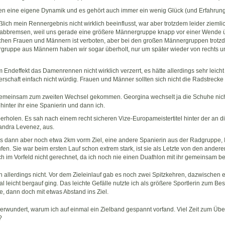
n eine eigene Dynamik und es gehört auch immer ein wenig Glück (und Erfahrung
lich mein Rennergebnis nicht wirklich beeinflusst, war aber trotzdem leider zieml
 abbremsen, weil uns gerade eine größere Männergruppe knapp vor einer Wende ü
hen Frauen und Männern ist verboten, aber bei den großen Männergruppen trotzd
rgruppe aus Männern haben wir sogar überholt, nur um später wieder von rechts un
m Endeffekt das Damenrennen nicht wirklich verzerrt, es hätte allerdings sehr leic
erschaft einfach nicht würdig. Frauen und Männer sollten sich nicht die Radstrecke
 gemeinsam zum zweiten Wechsel gekommen. Georgina wechselt ja die Schuhe nich
 hinter ihr eine Spanierin und dann ich.
erholen. Es sah nach einem recht sicheren Vize-Europameistertitel hinter der an d
andra Levenez, aus.
 dann aber noch etwa 2km vorm Ziel, eine andere Spanierin aus der Radgruppe, Ire
fen. Sie war beim ersten Lauf schon extrem stark, ist sie als Letzte von den andere
ich im Vorfeld nicht gerechnet, da ich noch nie einen Duathlon mit ihr gemeinsam bes
allerdings nicht. Vor dem Zieleinlauf gab es noch zwei Spitzkehren, dazwischen ei
l leicht bergauf ging. Das leichte Gefälle nutzte ich als größere Sportlerin zum Be
e, dann doch mit etwas Abstand ins Ziel.
 verwundert, warum ich auf einmal ein Zielband gespannt vorfand. Viel Zeit zum Übe
?