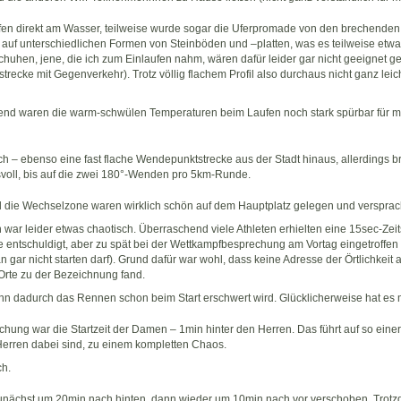
ufen direkt am Wasser, teilweise wurde sogar die Uferpromade von den brechenden 
auf unterschiedlichen Formen von Steinböden und –platten, was es teilweise etwa
Schuhen, jene, die ich zum Einlaufen nahm, wären dafür leider gar nicht geeignet g
recke mit Gegenverkehr). Trotz völlig flachem Profil also durchaus nicht ganz lei
end waren die warm-schwülen Temperaturen beim Laufen noch stark spürbar für mi
ch – ebenso eine fast flache Wendepunktstrecke aus der Stadt hinaus, allerdings 
svoll, bis auf die zwei 180°-Wenden pro 5km-Runde.
nd die Wechselzone waren wirklich schön auf dem Hauptplatz gelegen und versprac
 war leider etwas chaotisch. Überraschend viele Athleten erhielten eine 15sec-Zeits
sie entschuldigt, aber zu spät bei der Wettkampfbesprechung am Vortag eingetroffen
 gar nicht starten darf). Grund dafür war wohl, dass keine Adresse der Örtlichke
Orte zu der Bezeichnung fand.
 wenn dadurch das Rennen schon beim Start erschwert wird. Glücklicherweise hat es m
chung war die Startzeit der Damen – 1min hinter den Herren. Das führt auf so ein
erren dabei sind, zu einem kompletten Chaos.
ch.
zunächst um 20min nach hinten, dann wieder um 10min nach vor verschoben. Trotz