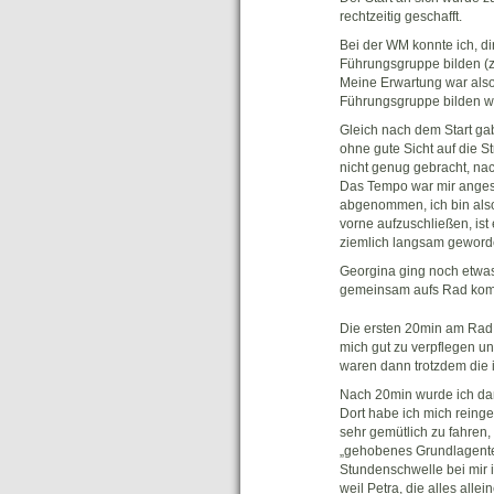
rechtzeitig geschafft.
Bei der WM konnte ich, d
Führungsgruppe bilden (z
Meine Erwartung war als
Führungsgruppe bilden we
Gleich nach dem Start ga
ohne gute Sicht auf die St
nicht genug gebracht, nac
Das Tempo war mir angesic
abgenommen, ich bin als
vorne aufzuschließen, ist
ziemlich langsam gewor
Georgina ging noch etwas
gemeinsam aufs Rad komme
Die ersten 20min am Rad 
mich gut zu verpflegen un
waren dann trotzdem die 
Nach 20min wurde ich dan
Dort habe ich mich reing
sehr gemütlich zu fahren, 
„gehobenes Grundlagentem
Stundenschwelle bei mir 
weil Petra, die alles alle