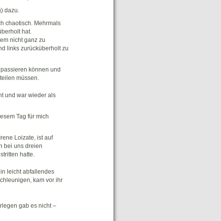
) dazu.
ich chaotisch. Mehrmals
berholt hat.
em nicht ganz zu
d links zurücküberholt zu
ht passieren können und
 teilen müssen.
t und war wieder als
iesem Tag für mich
ne Loizate, ist auf
n bei uns dreien
tritten hatte.
n leicht abfallendes
schleunigen, kam vor ihr
rlegen gab es nicht –