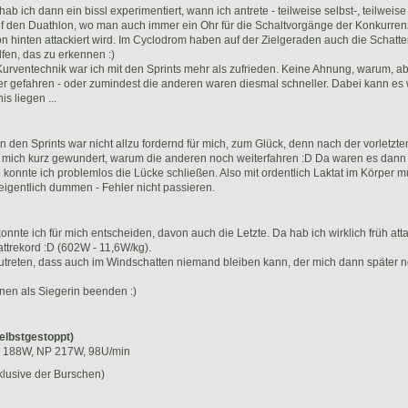
 ich dann ein bissl experimentiert, wann ich antrete - teilweise selbst-, teilweise
uf den Duathlon, wo man auch immer ein Ohr für die Schaltvorgänge der Konkurre
hinten attackiert wird. Im Cyclodrom haben auf der Zielgeraden auch die Schatte
fen, das zu erkennen :)
urventechnik war ich mit den Sprints mehr als zufrieden. Keine Ahnung, warum, ab
r gefahren - oder zumindest die anderen waren diesmal schneller. Dabei kann es w
s liegen ...
en Sprints war nicht allzu fordernd für mich, zum Glück, denn nach der vorletzte
 mich kurz gewundert, warum die anderen noch weiterfahren :D Da waren es dann
se konnte ich problemlos die Lücke schließen. Also mit ordentlich Laktat im Körper
eigentlich dummen - Fehler nicht passieren.
onnte ich für mich entscheiden, davon auch die Letzte. Da hab ich wirklich früh att
attrekord :D (602W - 11,6W/kg).
nzutreten, dass auch im Windschatten niemand bleiben kann, der mich dann später 
nen als Siegerin beenden :)
elbstgestoppt)
o 188W, NP 217W, 98U/min
klusive der Burschen)