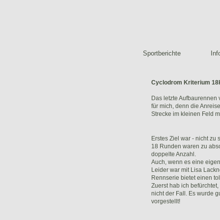
Sportberichte
Inf
Cyclodrom Kriterium 18
Das letzte Aufbaurennen v
für mich, denn die Anreis
Strecke im kleinen Feld m
Erstes Ziel war - nicht zu
18 Runden waren zu absolv
doppelte Anzahl.
Auch, wenn es eine eige
Leider war mit Lisa Lackn
Rennserie bietet einen tol
Zuerst hab ich befürchte
nicht der Fall. Es wurde g
vorgestellt!