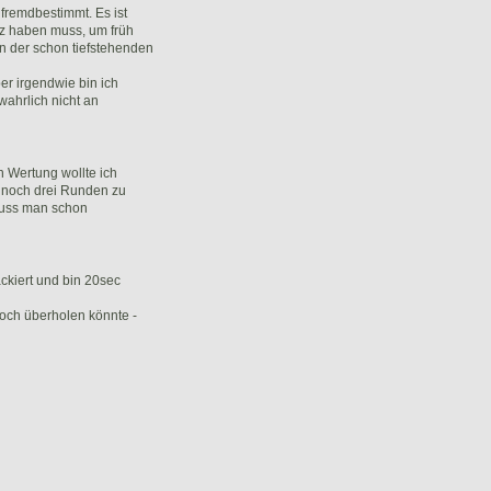
 fremdbestimmt. Es ist
nz haben muss, um früh
n der schon tiefstehenden
er irgendwie bin ich
ahrlich nicht an
n Wertung wollte ich
 noch drei Runden zu
 muss man schon
ackiert und bin 20sec
noch überholen könnte -