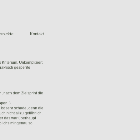
rojekte
Kontakt
 Kriterium. Unkompliziert
raktisch gesperrte
, nach dem Zielsprint die
pen :)
 ist sehr schade, denn die
ch nicht allzu gefährlich.
ber das war überhaupt
ab ichs mir genau so