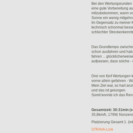
Bei den Wertungsrunden hab
eine gute Vorbereitung a
mitzubekommen, wann von 
Sonne ein wenig mitgehol
Im Gegensatz zu meiner K
technisch schonmal besse
schlechter Streckenkenntni
Das Grundtempo zwischen d
schon ausfahren und hab
fahren ... glücklicherwei
aufpassen, dass solche - 
Drei von fünf Wertungen k
vorne allein gefahren - W
Mein Ziel war, so hart a
und das ist gelungen.
Somit konnte ich das Ren
Gesamtzeit: 30:31min (s
35,8km/h, 179W, Nonzer
Platzierung Gesamt 1. (in
STRAVA-Link