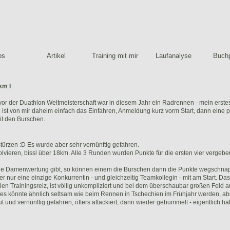
os
Artikel
Training mit mir
Laufanalyse
Buchp
km I
or der Duathlon Weltmeisterschaft war in diesem Jahr ein Radrennen - mein erstes
e ist von mir daheim einfach das Einfahren, Anmeldung kurz vorm Start, dann eine p
it den Burschen.
 stürzen :D Es wurde aber sehr vernünftig gefahren.
ieren, bissl über 18km. Alle 3 Runden wurden Punkte für die ersten vier vergeben
ne Damenwertung gibt, so können einem die Burschen dann die Punkte wegschnap
er nur eine einzige Konkurrentin - und gleichzeitig Teamkollegin - mit am Start. Das
len Trainingsreiz, ist völlig unkompliziert und bei dem überschaubar großen Feld au
t, es könnte ähnlich seltsam wie beim Rennen in Tschechien im Frühjahr werden, a
ut und vernünftig gefahren, öfters attackiert, dann wieder gebummelt - eigentlich h